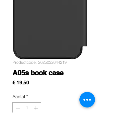
Productcode: 2025032644219
A05s book case
Prijs
€ 19,50
Aantal
*
In winkelwagen