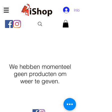
Inloggen
We hebben momenteel
geen producten om
weer te geven.
Rue Léon Theodor, 8 1090 Jette
©2017 ishop.brussels
+32 (02) 335.36.36