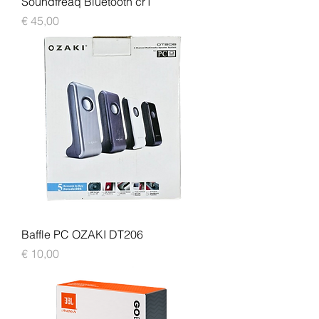
Soundfreaq Bluetooth cr1
Prijs
€ 45,00
Baffle PC OZAKI DT206
Prijs
€ 10,00