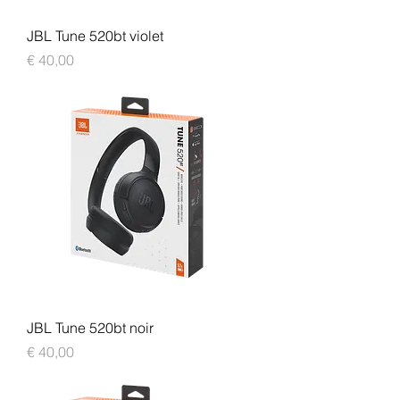
JBL Tune 520bt violet
Prijs
€ 40,00
JBL Tune 520bt noir
Prijs
€ 40,00