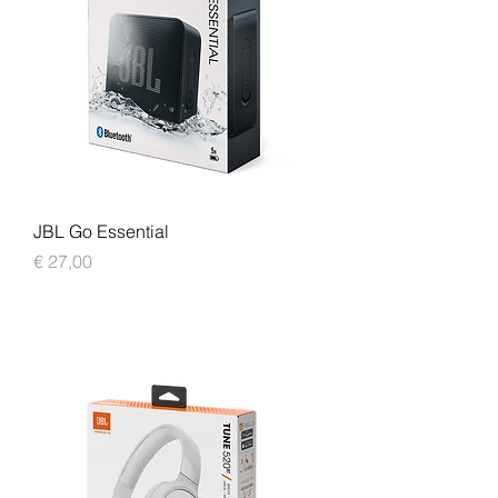
JBL Go Essential
Prijs
€ 27,00