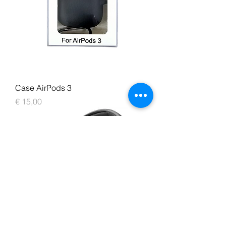
Case AirPods 3
Prijs
€ 15,00