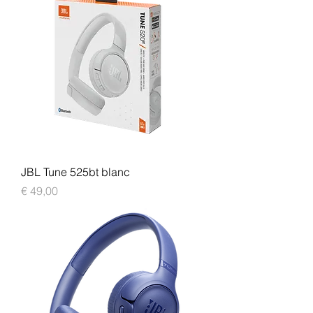
JBL Tune 525bt blanc
Prijs
€ 49,00