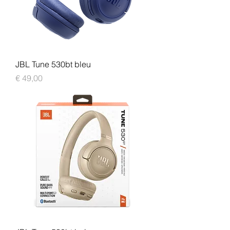
JBL Tune 530bt bleu
Prijs
€ 49,00