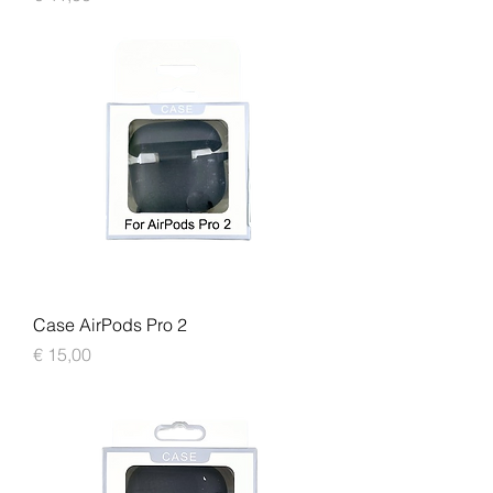
Case AirPods Pro 2
Prijs
€ 15,00