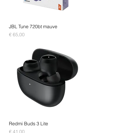
JBL Tune 720bt mauve
Prijs
€ 65,00
Redmi Buds 3 Lite
Prijs
€ 41,00