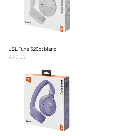
JBL Tune 520bt blanc
Prijs
€ 40,00