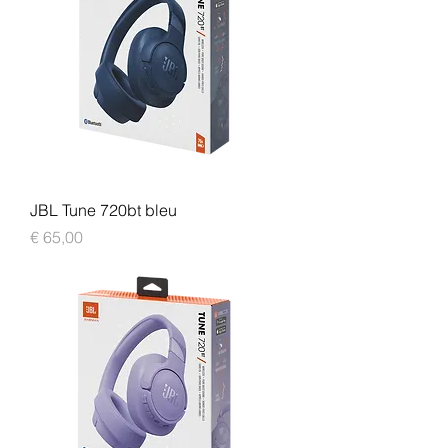
JBL Tune 720bt bleu
Prijs
€ 65,00