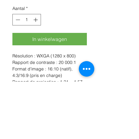
Aantal
*
In winkelwagen
Résolution : WXGA (1280 x 800)
Rapport de contraste : 20 000:1
Format d'image : 16:10 (natif),
4:3/16:9 (pris en charge)
Rapport de projection : 1,21 ~ 1,57
(1955,80 mm à 2000 mm)
Luminosité : 4 800 ANSI lm
(standard), 3 840 ANSI lm (ECO)
Durée de vie de la lampe : 5 000
heures (mode normal) ; 10 000
heures (mode économique)