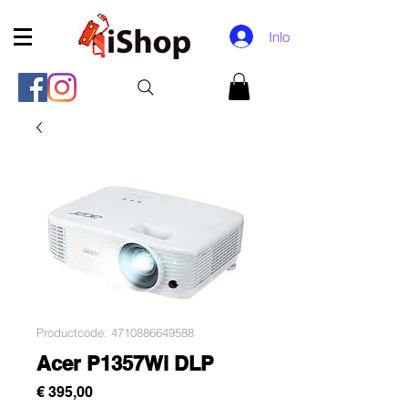
Inloggen
Productcode: 4710886649588
Acer P1357Wi DLP
Prijs
€ 395,00