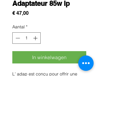
Adaptateur 85w ip
Prijs
€ 47,00
Aantal
*
In winkelwagen
L' adap est conçu pour offrir une
charge rapide, fiable et sécurisée à
vos ordinateurs portables, tablettes
et autres appareils compatibles.
Avec sa puissance élevée, il assure
une rejeter aussi surchauffe,
surtension et court-circuit.
Rue Léon Theodor, 8 1090 Jette