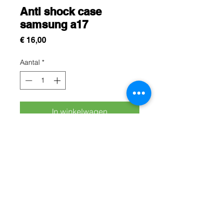
Anti shock case
samsung a17
Prijs
€ 16,00
Aantal
*
In winkelwagen
Cette protection est conçue pour
protégez efficacement votre
samsung A17 contre les chocs, les
rayures et les chutes du quotidien
Rue Léon Theodor, 8 1090 Jette
©2017 ishop.brussels