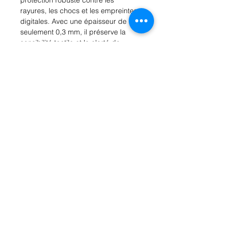
rayures, les chocs et les empreintes 
digitales. Avec une épaisseur de 
seulement 0,3 mm, il préserve la 
sensibilité tactile et la clarté de 
l'écran de votre montre. La 
technologie anti-empreintes digitales 
garantit que votre écran reste propre 
et net en tout temps. Facile à 
installer, ce protecteur est conçu 
pour s'adapter parfaitement à votre 
montre 38mm, offrant une protection 
fiable au quotidien. Commandez 
votre protecteur d'écran Baseus dès 
aujourd'hui et gardez votre montre 
intelligente en parfait état.
Rue Léon Theodor, 8 1090 Jette
©2017 ishop.brussels
+32 (02) 335.36.36