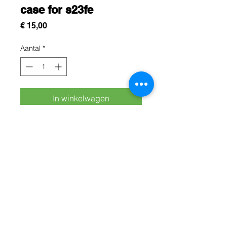
case for s23fe
Prijs
€ 15,00
Aantal
*
In winkelwagen
Cette protection est conçue pour
protégez efficacement votre
samsung S23fe contre les chocs, les
rayures et les chutes du quotidien
Rue Léon Theodor, 8 1090 Jette
©2017 ishop.brussels
+32 (02) 335.36.36