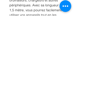
ordinateurs, chargeurs et autres 
périphériques. Avec sa longueur de 
1,5 mètre, vous pourrez facilement 
utiliser vos appareils tout en les 
rechargeant ou en transférant des 
données. Ce câble ultra-résistant est 
conçu pour offrir une charge rapide 
et un transfert de données fiable. 
Compatible avec une large gamme 
de périphériques, ce câble est un 
accessoire essentiel pour tout 
utilisateur d'appareils électroniques. 
Ne soyez plus jamais à court de 
câble avec notre USB A vers USB A 
de haute qualité.
Rue Léon Theodor, 8 1090 Jette
©2017 ishop.brussels
+32 (02) 335.36.36