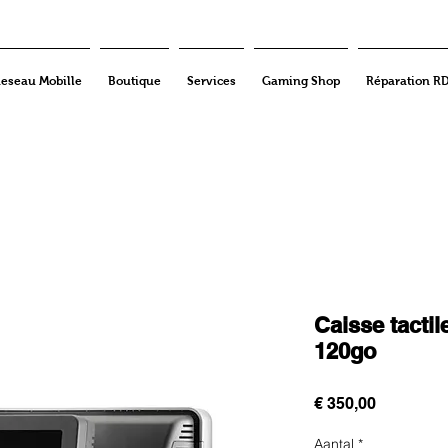
eseau Mobille
Boutique
Services
Gaming Shop
Réparation R
Caisse tacti
120go
Prijs
€ 350,00
Aantal
*