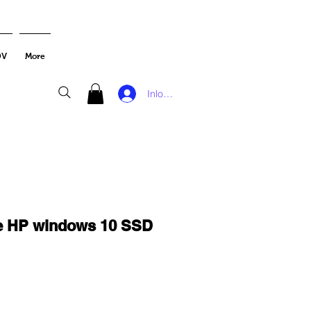
DV
More
Inloggen
le HP windows 10 SSD