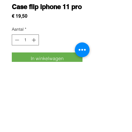
Case flip iphone 11 pro
Prijs
€ 19,50
Aantal
*
In winkelwagen
Cette protection est conçue pour
protégez efficacement votre iphone
11pro contre les chocs, les rayures
et les chutes du quotidien
Rue Léon Theodor, 8 1090 Jette
©2017 ishop.brussels
+32 (02) 335.36.36