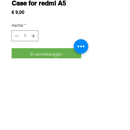
Case for redmi A5
Prijs
€ 9,00
Aantal
*
In winkelwagen
Cette protection est conçue pour
protégez efficacement votre redmi
A5 contre les chocs, les rayures et
les chutes du quotidien
Rue Léon Theodor, 8 1090 Jette
©2017 ishop.brussels
+32 (02) 335.36.36