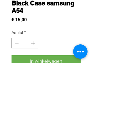
Black Case samsung
A54
Prijs
€ 15,00
Aantal
*
In winkelwagen
Cette protection est conçue pour
protégez efficacement votre
samsung A54 contre les chocs, les
rayures et les chutes du quotidien
Rue Léon Theodor, 8 1090 Jette
©2017 ishop.brussels
+32 (02) 335.36.36