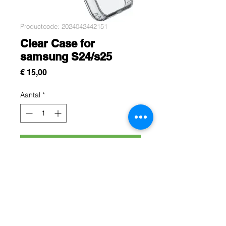
Productcode: 2024042442151
Clear Case for
samsung S24/s25
Prijs
€ 15,00
Aantal
*
In winkelwagen
Cette protection est conçue pour
protégez efficacement votre
samsung s24/s25 contre les chocs,
les rayures et les chutes du quotidien