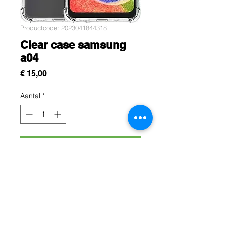
Productcode: 2023041844318
Clear case samsung
a04
Prijs
€ 15,00
Aantal
*
In winkelwagen
Cette protection est conçue pour
protégez efficacement votre
samsung A04 contre les chocs, les
rayures et les chutes du quotidien