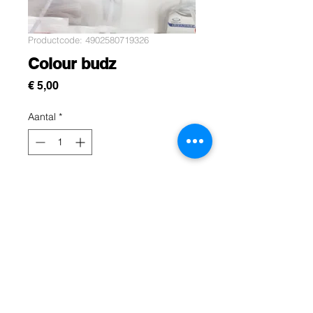
Productcode: 4902580719326
Colour budz
Prijs
€ 5,00
Aantal
*
In winkelwagen
Écouteur filaire couleurs buds pour
écouter vos musique sans déranger
les gens.
Rue Léon Theodor, 8 1090 Jette