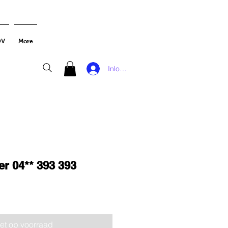
DV
More
Inloggen
 04** 393 393
et op voorraad