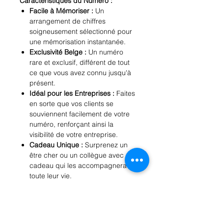
Caractéristiques du Numéro :
Facile à Mémoriser :
Un
arrangement de chiffres
soigneusement sélectionné pour
une mémorisation instantanée.
Exclusivité Belge :
Un numéro
rare et exclusif, différent de tout
ce que vous avez connu jusqu'à
présent.
Idéal pour les Entreprises :
Faites
en sorte que vos clients se
souviennent facilement de votre
numéro, renforçant ainsi la
visibilité de votre entreprise.
Cadeau Unique :
Surprenez un
être cher ou un collègue avec un
cadeau qui les accompagnera
toute leur vie.
Pourquoi Choisir Notre Numéro :
Actualisé pour 2024 :
Profitez des
tarifs compétitifs pour cette
année.