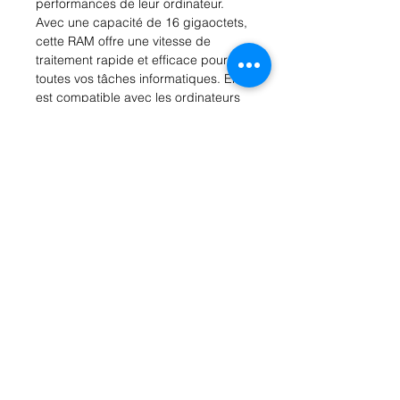
performances de leur ordinateur. 
Avec une capacité de 16 gigaoctets, 
cette RAM offre une vitesse de 
traitement rapide et efficace pour 
toutes vos tâches informatiques. Elle 
est compatible avec les ordinateurs 
portables et de bureau, et est facile 
à installer. La DDR4 offre une 
performance améliorée et une 
efficacité énergétique, ce qui en fait 
un investissement idéal pour 
améliorer la vitesse et la réactivité de 
votre système. Que vous soyez un 
joueur passionné ou un professionnel 
de l'informatique, la mémoire Crucial 
RAM 16GB DDR4 est un choix fiable 
pour optimiser votre expérience 
informatique.
Rue Léon Theodor, 8 1090 Jette