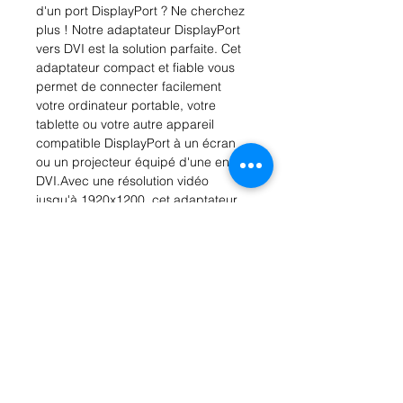
d'un port DisplayPort ? Ne cherchez 
plus ! Notre adaptateur DisplayPort 
vers DVI est la solution parfaite. Cet 
adaptateur compact et fiable vous 
permet de connecter facilement 
votre ordinateur portable, votre 
tablette ou votre autre appareil 
compatible DisplayPort à un écran 
ou un projecteur équipé d'une entrée 
DVI.Avec une résolution vidéo 
jusqu'à 1920x1200, cet adaptateur 
assure une qualité d'image 
exceptionnelle pour une expérience 
de visionnage optimale. Grâce à sa 
conception plug-and-play, aucun 
pilote supplémentaire n'est 
nécessaire pour l'installation. Il vous 
suffit de brancher l'adaptateur et il 
est prêt à l'emploi. Ne laissez pas 
une différence de connectivité vous 
empêcher de profiter du contenu sur 