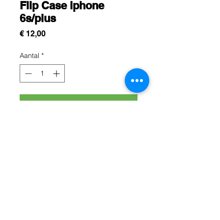
Flip Case iphone
6s/plus
Prijs
€ 12,00
Aantal
*
In winkelwagen
Protéger votre iphone 6s/plus avec
cette protection flip case efficace et
moderne.
Rue Léon Theodor, 8 1090 Jette
©2017 ishop.brussels
+32 (02) 335.36.36