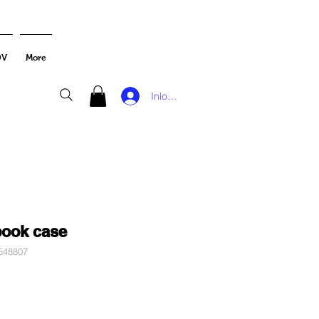
DV
More
Inloggen
book case
548807