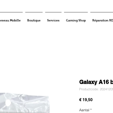
eseau Mobille
Boutique
Services
Gaming Shop
Réparation R
Galaxy A16 
Productcode: 2024120
Prijs
€ 19,50
Aantal
*