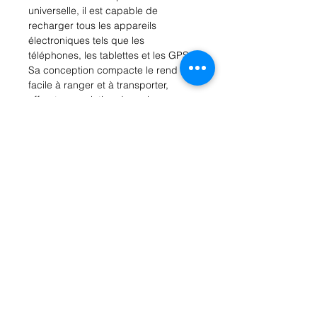
universelle, il est capable de 
recharger tous les appareils 
électroniques tels que les 
téléphones, les tablettes et les GPS. 
Sa conception compacte le rend 
facile à ranger et à transporter, 
offrant une solution de recharge 
pratique où que vous alliez. Doté de 
la technologie de charge rapide, le 
chargeur Gianni est capable de 
recharger vos appareils plus 
rapidement que les chargeurs 
traditionnels. De plus, sa 
construction robuste et durable 
garantit qu'il durera des années, 
faisant de lui un investissement fiable 
pour votre véhicule. Fini les batteries 
vides pendant vos déplacements 
grâce au chargeur de voiture Gianni.