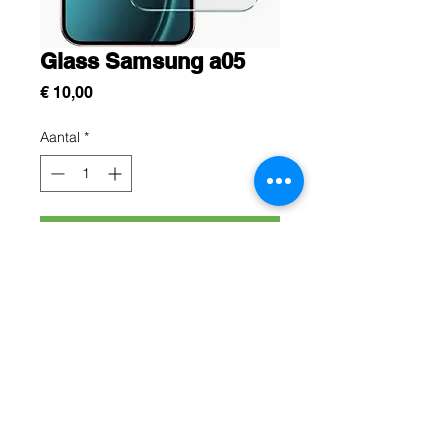
Glass Samsung a05
Prijs
€ 10,00
Aantal
*
In winkelwagen
Protéger l'écran de votre samsung
A05 avec se verre trempé résistance
premium
Rue Léon Theodor, 8 1090 Jette
©2017 ishop.brussels
+32 (02) 335.36.36