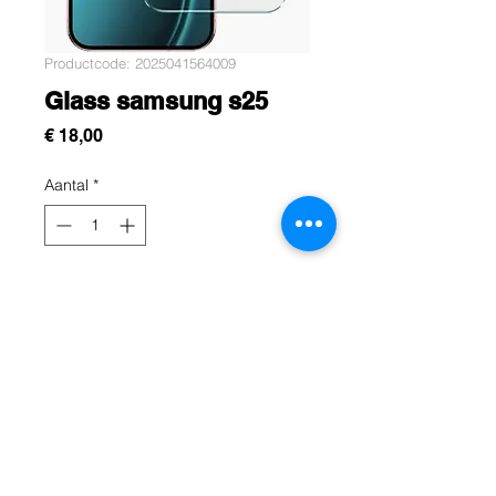
Productcode: 2025041564009
Glass samsung s25
Prijs
€ 18,00
Aantal
*
In winkelwagen
Protéger l'écran de votre samsung
S25 avec se verre trempé résistance
premium
Rue Léon Theodor, 8 1090 Jette