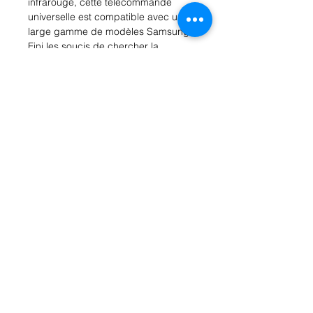
infrarouge, cette télécommande 
universelle est compatible avec une 
large gamme de modèles Samsung. 
Fini les soucis de chercher la 
télécommande, avec la iHandy vous 
pouvez contrôler votre téléviseur en 
toute simplicité. Compacte et légère, 
elle se glisse facilement dans une 
poche ou un sac, ce qui en fait un 
accessoire idéal pour une utilisation 
à la maison ou en déplacement. 
Profitez d'une expérience de 
visionnage sans stress avec la 
télécommande iHandy pour 
Samsung.
Rue Léon Theodor, 8 1090 Jette
©2017 ishop.brussels
+32 (02) 335.36.36