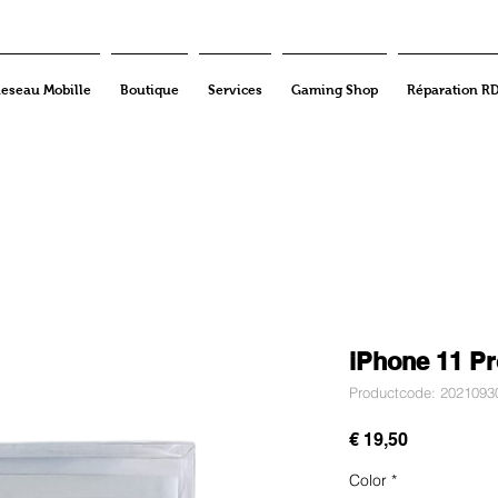
eseau Mobille
Boutique
Services
Gaming Shop
Réparation R
iPhone 11 Pro
Productcode: 2021093
Prijs
€ 19,50
Color
*