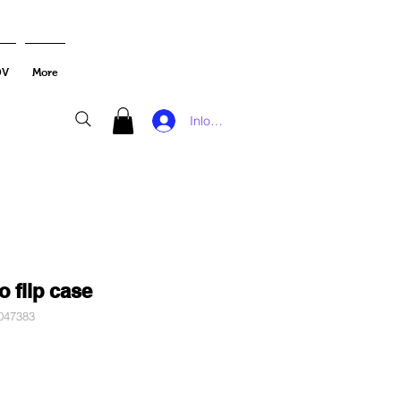
DV
More
Inloggen
 flip case
047383