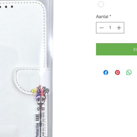
Aantal
*
I