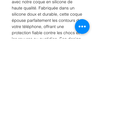
avec notre coque en silicone de 
haute qualité. Fabriquée dans un 
silicone doux et durable, cette coque 
épouse parfaitement les contours de 
votre téléphone, offrant une 
protection fiable contre les chocs et 
les rayures au quotidien. Son design 
mince et léger ne compromet pas le 
style de votre iPhone, tandis que sa 
texture douce assure une prise en 
main agréable. De plus, la coque est 
facile à installer et à retirer, et elle est 
compatible avec la charge sans fil. 
Disponible en différentes couleurs 
tendance, notre coque en silicone 
pour iPhone 11 Pro Max est le 
compagnon idéal pour garder votre 
téléphone en sécurité tout en restant 
élégant au quotidien.