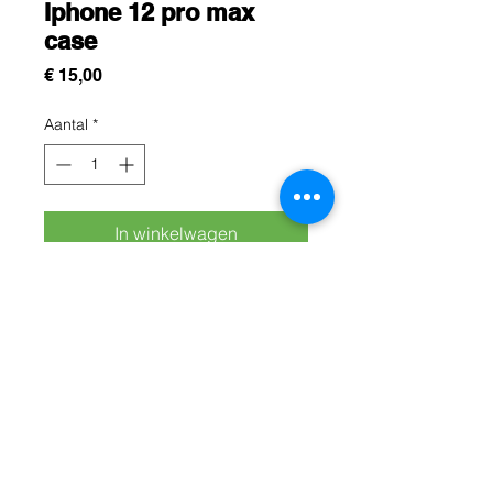
Iphone 12 pro max
case
Prijs
€ 15,00
Aantal
*
In winkelwagen
Cette protection est conçue pour
protégez efficacement votre iphone
12 pro max contre les chocs, les
rayures et les chutes du quotidien.
Rue Léon Theodor, 8 1090 Jette
©2017 ishop.brussels
+32 (02) 335.36.36