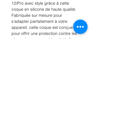
12/Pro avec style grâce à cette 
coque en silicone de haute qualité. 
Fabriquée sur mesure pour 
s'adapter parfaitement à votre 
appareil, cette coque est conçue 
pour offrir une protection contre les 
chocs, les rayures et la saleté. Avec 
son design élégant et épuré, cette 
coque offre une prise en main 
confortable et sécurisée, tout en 
préservant la finesse de votre 
iPhone. De plus, grâce à sa 
construction en silicone durable, 
cette coque est facile à nettoyer et 
résistante à l'usure. Disponible dans 
une variété de couleurs tendance, 
cette coque vous permettra de 
personnaliser votre iPhone tout en le 
protégeant.