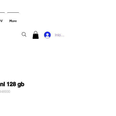
DV
More
Inloggen
ni 128 gb
448930