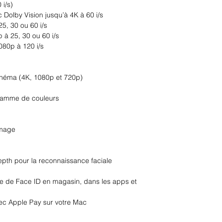
i/s)
Dolby Vision jusqu’à 4K à 60 i/s
5, 30 ou 60 i/s
à 25, 30 ou 60 i/s
080p à 120 i/s
cinéma (4K, 1080p et 720p)
 gamme de couleurs
image
epth pour la reconnaissance faciale
de de Face ID en magasin, dans les apps et
vec Apple Pay sur votre Mac