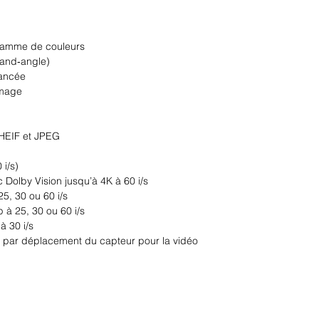
 gamme de couleurs
grand‑angle)
vancée
image
 HEIF et JPEG
i/s)
Dolby Vision jusqu’à 4K à 60 i/s
5, 30 ou 60 i/s
à 25, 30 ou 60 i/s
à 30 i/s
ge par déplacement du capteur pour la vidéo