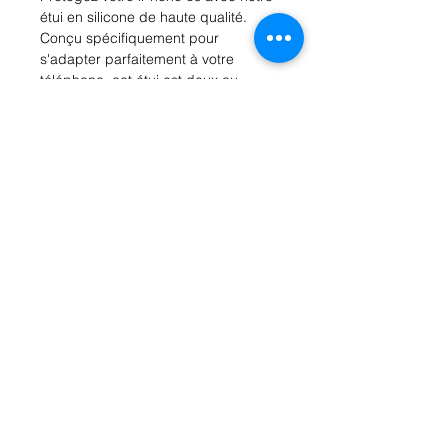
étui en silicone de haute qualité. 
Conçu spécifiquement pour 
s'adapter parfaitement à votre 
téléphone, cet étui est doux au 
toucher et offre une prise en main 
confortable. La silicone flexible offre 
une protection supplémentaire 
contre les chocs, les rayures et les 
chutes accidentelles. De plus, la 
finition mate donne à votre téléphone 
un aspect élégant et moderne. 
Disponible en plusieurs couleurs 
vives, cet étui en silicone est un 
accessoire parfait pour protéger et 
personnaliser votre iPhone 6s.
Rue Léon Theodor, 8 1090 Jette
©2017 ishop.brussels
+32 (02) 335.36.36