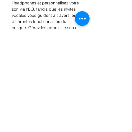
Headphones et personnalisez votre
son via l’EQ, tandis que les invites
vocales vous guident à travers les
différentes fonctionnalités du
casque. Gérez les appels, le son et
le volume de l’écouteur grâce à la
commande par bouton pratique. Si
vous avez un appel entrant pendant
que vous regardez une vidéo sur un
autre appareil, le JBL Tune 525BT
bascule facilement sur votre mobile,
afin que vous ne manquiez jamais un
appel. Léger et confortable même
après des heures d’écoute, le
casque JBL Tune 525BT se replie à
plat dans votre sac à dos pour vous
suivre partout.
Rue Léon Theodor, 8 1090 Jette
©2017 ishop.brussels