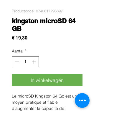
Productcode: 0740617298697
kingston microSD 64
GB
Prijs
€ 19,30
Aantal
*
In winkelwagen
Le microSD Kingston 64 Go est un
moyen pratique et fiable
d'augmenter la capacité de
stockage de vos appareils mobiles.
Avec une capacité de 64 Go, vous
pouvez stocker jusqu'à 24 000