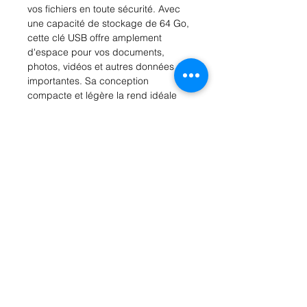
vos fichiers en toute sécurité. Avec 
une capacité de stockage de 64 Go, 
cette clé USB offre amplement 
d'espace pour vos documents, 
photos, vidéos et autres données 
importantes. Sa conception 
compacte et légère la rend idéale 
pour une utilisation quotidienne, que 
ce soit au travail, à l'école ou à la 
maison. De plus, elle est dotée d'une 
boucle de porte-clés pratique, ce qui 
en fait un accessoire portable idéal 
pour garder vos fichiers à portée de 
main. Que vous ayez besoin d'un 
stockage supplémentaire pour votre 
ordinateur, votre tablette ou votre 
téléphone, le DataTraveler Exodia de 
Kingston est la solution parfaite pour 
vos besoins de stockage de 
données.