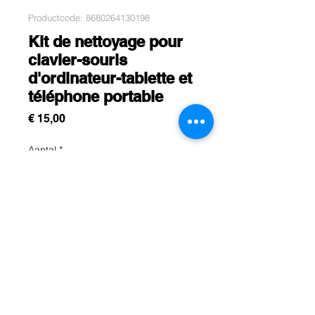
Productcode: 8680264130198
Kit de nettoyage pour
clavier-souris
d'ordinateur-tablette et
téléphone portable
Prijs
€ 15,00
Aantal
*
In winkelwagen
Rue Léon Theodor, 8 1090 Jette
©2017 ishop.brussels
+32 (02) 335.36.36