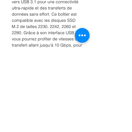
vers USB 3.1 pour une connectivité 
ultra-rapide et des transferts de 
données sans effort. Ce boîtier est 
compatible avec les disques SSD 
M.2 de tailles 2230, 2242, 2260 et 
2280. Grâce à son interface USB 3.1, 
vous pourrez profiter de vitesses de 
transfert allant jusqu'à 10 Gbps, pour 
des sauvegardes rapides et une 
productivité accrue. Sa conception 
légère et compacte en aluminium en 
fait l'accessoire parfait pour les 
professionnels mobiles et les 
utilisateurs en déplacement. Avec 
son installation simple et sans outil, 
vous pourrez rapidement mettre en 
place votre disque SSD M.2 pour un 
stockage supplémentaire ou une 
sauvegarde portable. Profitez de la 
liberté de stockage avec notre boîtier 
M.2 SSD vers USB 3.1.