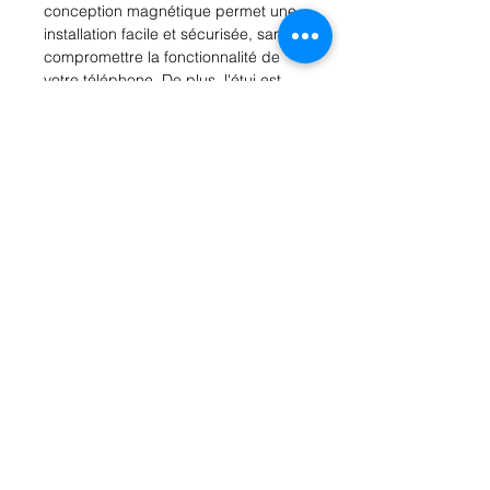
conception magnétique permet une 
installation facile et sécurisée, sans 
compromettre la fonctionnalité de 
votre téléphone. De plus, l'étui est 
compatible avec la technologie de 
charge sans fil, vous permettant de 
recharger votre téléphone sans 
enlever le boîtier. Avec son design fin 
et léger, cet étui magnétique est un 
accessoire parfait pour protéger et 
mettre en valeur votre iPhone 14 Pro 
Max. Commandez dès maintenant et 
assurez la protection de votre 
téléphone tout en restant élégant et 
tendance.
Rue Léon Theodor, 8 1090 Jette
©2017 ishop.brussels
+32 (02) 335.36.36