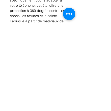
spécifiquement pour s'adapter à 
votre téléphone, cet étui offre une 
protection à 360 degrés contre les 
chocs, les rayures et la saleté. 
Fabriqué à partir de matériaux de 
haute qualité, cet étui est durable et 
résistant à l'usure quotidienne. Son 
design fin et léger ne compromet 
pas la portabilité de votre téléphone. 
De plus, l'étui à rabat dispose de 
fentes intégrées pour vos cartes et 
d'une fonction de support intégrée 
pour une visualisation mains libres 
de votre téléphone. Ajoutez une 
touche de sophistication à votre 
Huawei P Smart avec notre étui à 
rabat.
Rue Léon Theodor, 8 1090 Jette
©2017 ishop.brussels