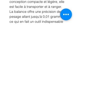
conception compacte et légère, elle 
est facile à transporter et à ranger. 
La balance offre une précision de 
pesage allant jusqu'à 0,01 gramme, 
ce qui en fait un outil indispensable 
pour les tâches nécessitant une 
précision extrême. Avec ses 
multiples unités de mesure, 
notamment les grammes, les onces, 
les carats et les grains, cette balance 
polyvalente répond à tous vos 
besoins de pesage. Ne laissez plus 
de place à l'erreur et investissez 
dans la balance de poche 
professionnelle pour des mesures 
fiables et précises à chaque 
utilisation.
Rue Léon Theodor, 8 1090 Jette
©2017 ishop.brussels