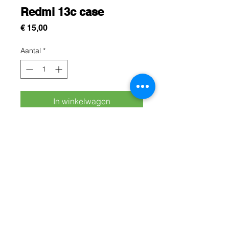
Redmi 13c case
Prijs
€ 15,00
Aantal
*
In winkelwagen
Cette protection est conçue pour
protégez efficacement votre redmi
13c contre les chocs, les rayures et
les chutes du quotidien
Rue Léon Theodor, 8 1090 Jette
©2017 ishop.brussels
+32 (02) 335.36.36