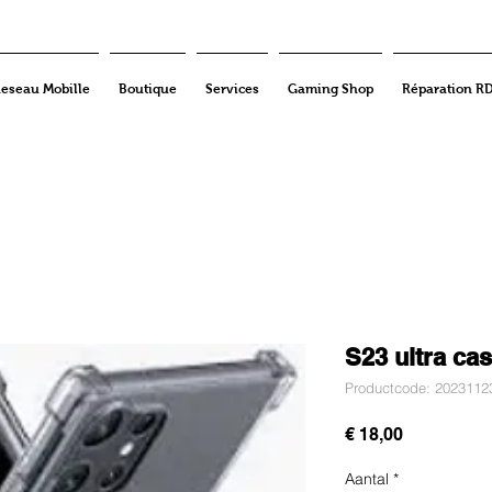
eseau Mobille
Boutique
Services
Gaming Shop
Réparation R
S23 ultra ca
Productcode: 2023112
Prijs
€ 18,00
Aantal
*