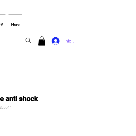
DV
More
Inloggen
se anti shock
355511