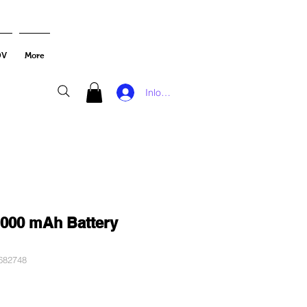
DV
More
Inloggen
000 mAh Battery
682748