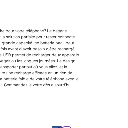
e pour votre téléphone? Le batterie 
a solution parfaite pour rester connecté 
a grande capacité, ce batterie pack peut 
fois avant d'avoir besoin d'être rechargé 
ie USB permet de recharger deux appareils 
ages ou les longues journées. Le design 
ansporter partout où vous allez, et la 
re une recharge efficace en un rien de 
 batterie faible de votre téléphone avec le 
. Commandez le vôtre dès aujourd'hui!
Rue Léon Theodor, 8 1090 Jette
©2017 ishop.brussels
+32 (02) 335.36.36