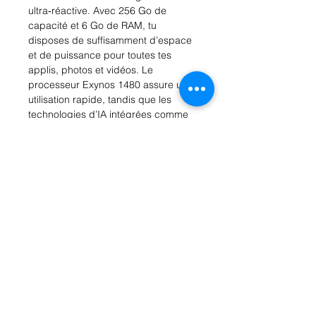
ultra‑réactive. Avec 256 Go de
capacité et 6 Go de RAM, tu
disposes de suffisamment d’espace
et de puissance pour toutes tes
applis, photos et vidéos. Le
processeur Exynos 1480 assure une
utilisation rapide, tandis que les
technologies d’IA intégrées comme
le Full AI Display et la traduction en
temps réel t’assisteront au quotidien
dans toutes tes activités. Samsung a
doté le Galaxy A37 d’un triple
système de caméra arrière de 50, 8
et 5 mégapixels et d’une caméra
avant de 12 mégapixels garantissant
des images claires et détaillées. La
batterie de 5000 mAh offre une
excellente autonomie et est
compatible avec la charge rapide
USB‑PD 15 à 45 watts, idéale pour
t’accompagner toute la journée.