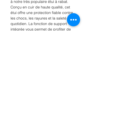
à notre très populaire étui à rabat. 
Conçu en cuir de haute qualité, cet 
étui offre une protection fiable contre 
les chocs, les rayures et la saleté au 
quotidien. La fonction de support 
intégrée vous permet de profiter de 
vos vidéos préférées en toute facilité, 
tandis que la fermeture magnétique 
assure une sécurité supplémentaire. 
De plus, l'étui à rabat est conçu avec 
précision pour permettre un accès 
complet à toutes les fonctionnalités 
de votre smartphone, y compris 
l'appareil photo, les boutons et les 
ports. Offrez à votre Galaxy S21 
Ultra/S30 Ultra le meilleur en matière 
de protection et de style avec notre 
étui à rabat.
Rue Léon Theodor, 8 1090 Jette