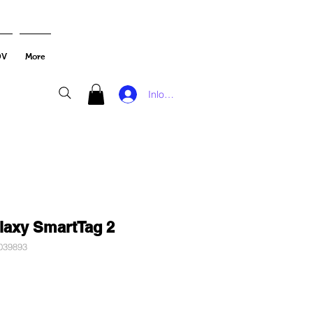
DV
More
Inloggen
axy SmartTag 2
039893