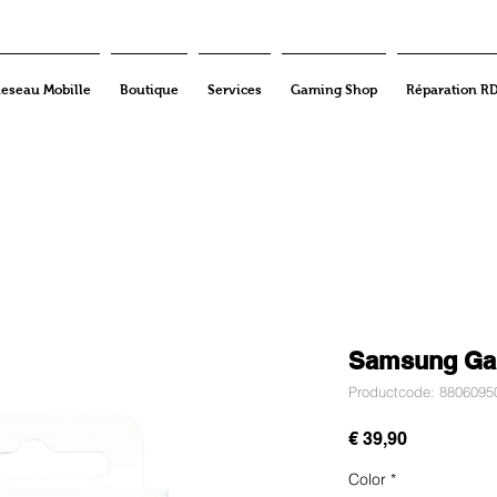
eseau Mobille
Boutique
Services
Gaming Shop
Réparation R
Samsung Gal
Productcode: 8806095
Prijs
€ 39,90
Color
*