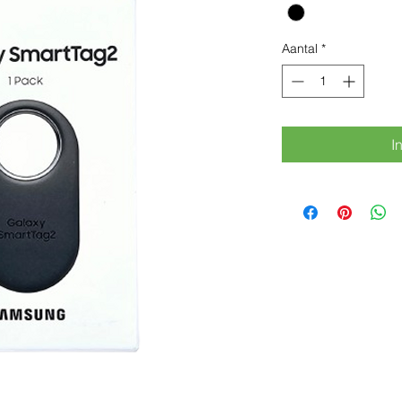
Aantal
*
I