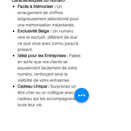
Caractéristiques du Numéro :
Facile à Mémoriser :
Un
arrangement de chiffres
soigneusement sélectionné pour
une mémorisation instantanée.
Exclusivité Belge :
Un numéro
rare et exclusif, différent de tout
ce que vous avez connu jusqu'à
présent.
Idéal pour les Entreprises :
Faites
en sorte que vos clients se
souviennent facilement de votre
numéro, renforçant ainsi la
visibilité de votre entreprise.
Cadeau Unique :
Surprenez un
être cher ou un collègue avec un
cadeau qui les accompagnera
toute leur vie.
Pourquoi Choisir Notre Numéro :
Actualisé pour 2024 :
Profitez des
tarifs compétitifs pour cette
année.