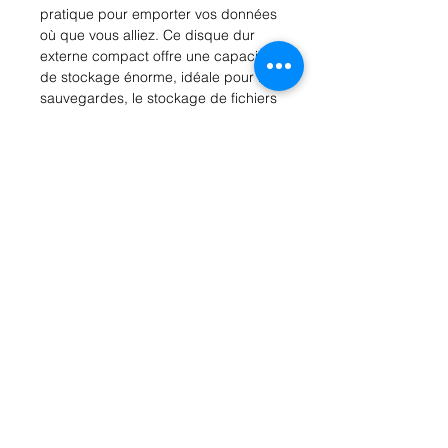
pratique pour emporter vos données 
où que vous alliez. Ce disque dur 
externe compact offre une capacité 
de stockage énorme, idéale pour les 
sauvegardes, le stockage de fichiers 
multimédias ou le transfert de 
données volumineuses. Sa 
connectivité USB 3.0 garantit des 
vitesses de transfert rapides, vous 
permettant de gagner du temps lors 
du déplacement de vos fichiers. De 
plus, son design élégant et résistant 
est parfait pour une utilisation en 
déplacement. Ne laissez jamais un 
manque d'espace limiter votre 
productivité grâce à ce stockage 
portable fiable de Toshiba.
Rue Léon Theodor, 8 1090 Jette
©2017 ishop.brussels