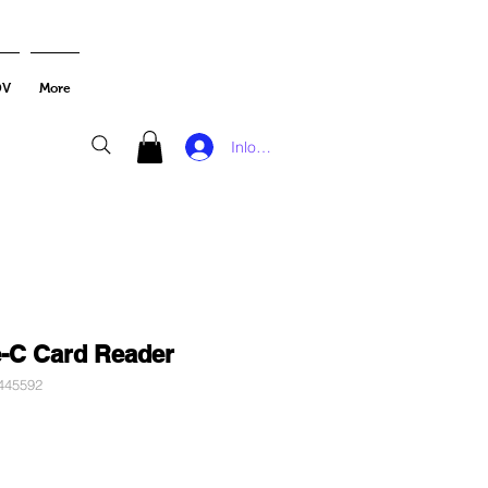
DV
More
Inloggen
e-C Card Reader
445592