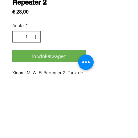
Repeater 2
Prijs
€ 28,00
Aantal
*
In winkelwagen
Xiaomi Mi Wi-Fi Repeater 2. Taux de 
transfert de données (maximum): 
300 Mbit/s. Technologie de 
connectivité: Sans fil, Interface: Wi-Fi, 
Connecteur(s): USB 2.0. Type de 
produit: Network repeater, Couleur 
du produit: Blanc
Rue Léon Theodor, 8 1090 Jette